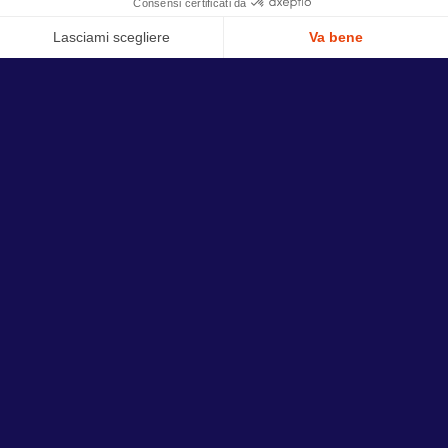
Acquista i miei biglietti
SCOPRITE UN ARTICOLO DI UN GIORNALISTA
DELLA STAMPA : CLICCA QUI
ADULT GROUP BOOKING REQUEST
SCHOOL GROUP BOOKING REQUEST
Orario
Scoprite gli orari di apertura per pianificare la
vostra visita a La Cité de la Mer.