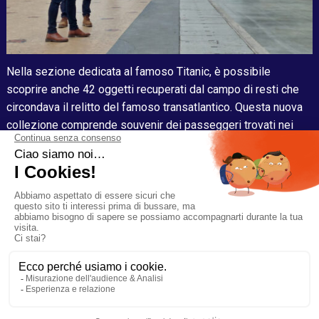
Nella sezione dedicata al famoso Titanic, è possibile
scoprire anche 42 oggetti recuperati dal campo di resti che
circondava il relitto del famoso transatlantico. Questa nuova
collezione comprende souvenir dei passeggeri trovati nei
loro bagagli, oggetti appartenenti all’equipaggio della nave e
stoviglie del transatlantico con il logo della White Star Line.