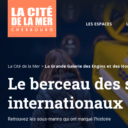
LES ESPACES
Groupes / CE
La Cité de la Mer
>
La Grande Galerie des Engins et des 
Le berceau des 
Poisson pilote, votre guide
Horaires et tarifs
L’océan du Futur
Pass Com
internationaux
numérique
Nos vis
Tourisme et
handicap
Comment venir
Retrouvez les sous-marins qui ont marqué l’histoire