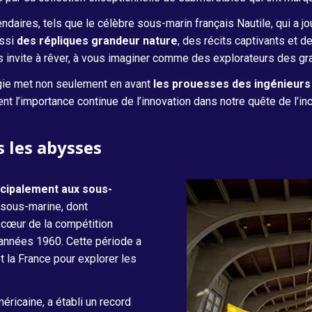
aires, tels que le célèbre sous-marin français Nautile, qui a jou
ussi
des répliques grandeur nature
, des récits captivants et 
nvite à rêver, à vous imaginer comme des explorateurs des gr
logie met non seulement en avant
les prouesses des ingénieurs
t l’importance continue de l’innovation dans notre quête de l’i
s les abysses
ncipalement aux sous-
n sous-marine, dont
 cœur de la compétition
années 1960. Cette période a
t la France pour explorer les
éricaine, a établi un record