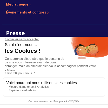
Médiathèque
Événements et congrès
Presse
Photos, dossiers et communiqués de presse en ligne.
Voir l’espace presse
Plan du site
Mentions légales
Réalisé par :
Mediapilote
Ce site est protégé par reCAPTCHA et les
règles de confidentialité
et les