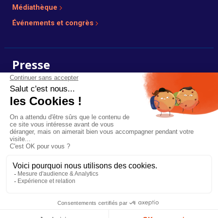
Médiathèque
Événements et congrès
Presse
Photos, dossiers et communiqués de presse en ligne.
Voir l’espace presse
Plan du site
Mentions légales
Réalisé par :
Mediapilote
Ce site est protégé par reCAPTCHA et les
règles de confidentialité
et les
Billetterie
conditions d'utilisation
de Google s'appliquent.