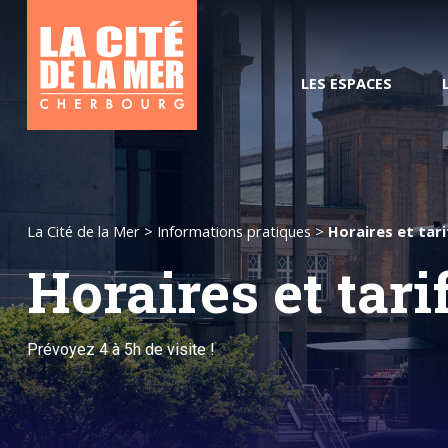
LES ESPACES
Groupes / CE
La Cité de la Mer
>
Informations pratiques
>
Horaires et tari
Horaires et tari
Poisson pilote, votre guide
Horaires et tarifs
L’océan du Futur
Pass Com
numérique
Nos vis
Prévoyez 4 à 5h de visite !
Tourisme et
handicap
Comment venir