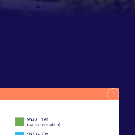
La Grande Galerie des Engins et des
Hommes
9h30 - 19h
(sans interruption)
9h30 - 20h