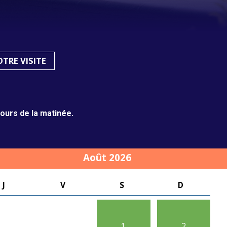
Titanic, retour à Cherbourg
TRE VISITE
cours de la matinée.
Août 2026
J
V
S
D
1
2