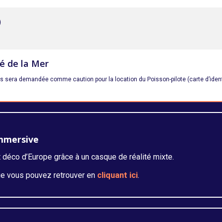
)
té de la Mer
vous sera demandée comme caution pour la location du Poisson-pilote (carte d’iden
immersive
 déco d’Europe grâce à un casque de réalité mixte.
que vous pouvez retrouver en
cliquant ici
.