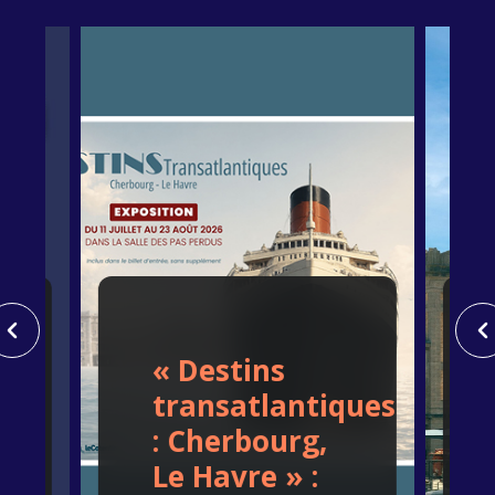
« Destins
transatlantiques
: Cherbourg,
Le Havre » :