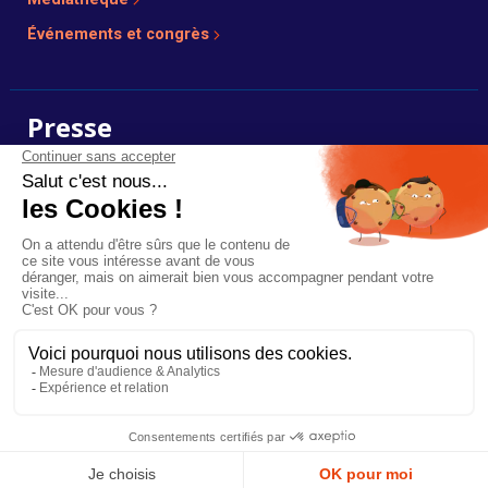
Événements et congrès
Presse
Photos, dossiers et communiqués de presse en ligne.
Voir l’espace presse
Plan du site
Mentions légales
Réalisé par :
Mediapilote
Ce site est protégé par reCAPTCHA et les
règles de confidentialité
et les
Billetterie
conditions d'utilisation
de Google s'appliquent.