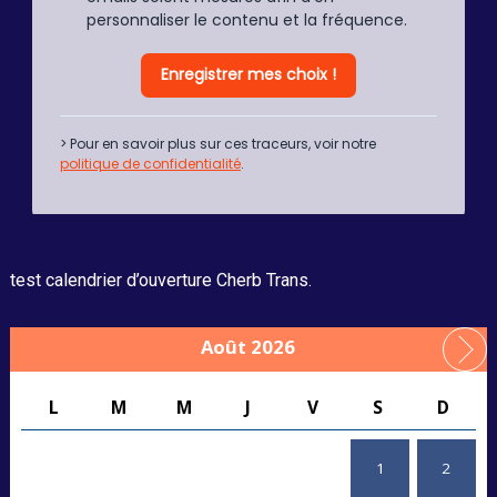
test calendrier d’ouverture Cherb Trans.
Août 2026
L
M
M
J
V
S
D
1
2