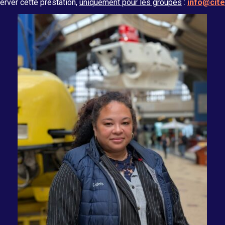
server cette prestation,
uniquement pour les groupes
:
info@cit