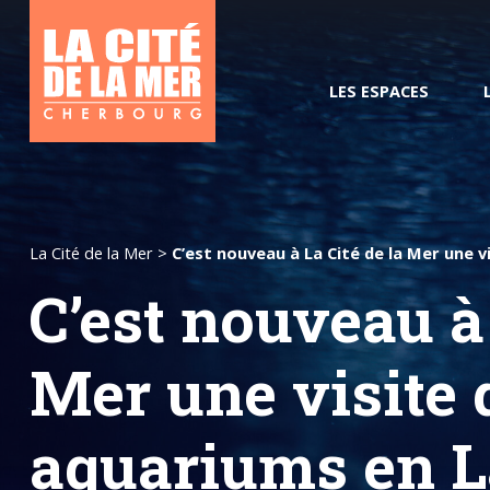
LES ESPACES
Groupes / CE
La Cité de la Mer
>
C’est nouveau à La Cité de la Mer une 
C’est nouveau à 
Poisson pilote, votre guide
Horaires et tarifs
L’océan du Futur
Pass Com
Mer une visite 
numérique
Nos vis
Tourisme et
aquariums en L
handicap
Comment venir