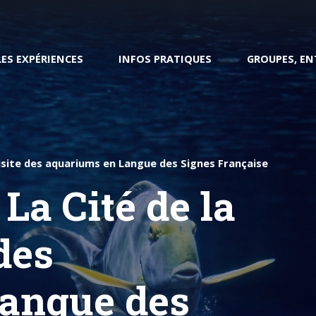
LES EXPÉRIENCES
INFOS PRATIQUES
GROUPES, EN
Enseignant
visite des aquariums en Langue des Signes Française
La Cité de la
pliCité
Cherbourg Transatlantique
Restauration
Dîner dans le Redoutable
des
ites guidées
angue des
Préparer ma visite
Boutique