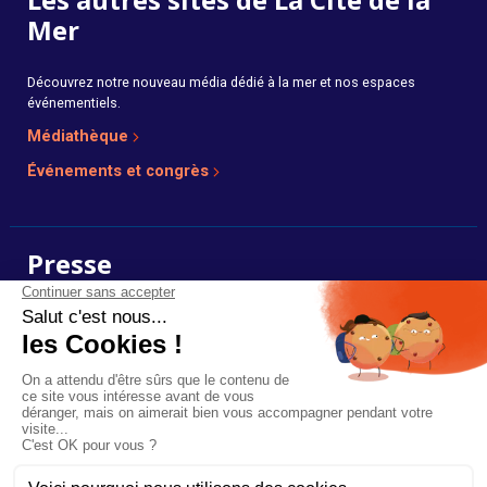
Mer
Découvrez notre nouveau média dédié à la mer et nos espaces
événementiels.
Médiathèque
Événements et congrès
Presse
Photos, dossiers et communiqués de presse en ligne.
Voir l’espace presse
Plan du site
Mentions légales
Réalisé par :
Mediapilote