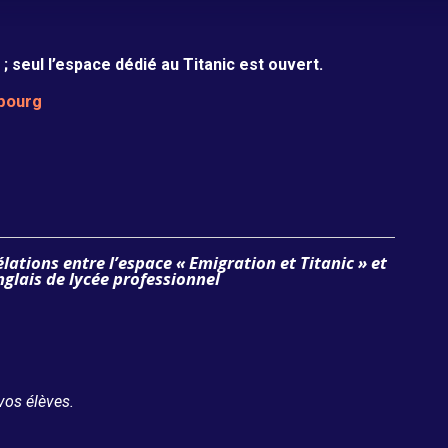
; seul l’espace dédié au Titanic est ouvert.
La Grande Galerie des Engins et des
rbourg
Hommes
élations entre l’espace « Emigration et Titanic » et
glais de lycée professionnel
vos élèves.