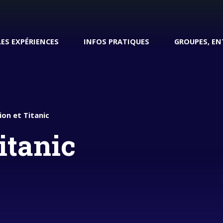
LES EXPÉRIENCES
INFOS PRATIQUES
GROUPES, EN
Enseignant
on et Titanic
itanic
pliCité
Cherbourg Transatlantique
Restauration
Dîner dans le Redoutable
ites guidées
Préparer ma visite
Boutique