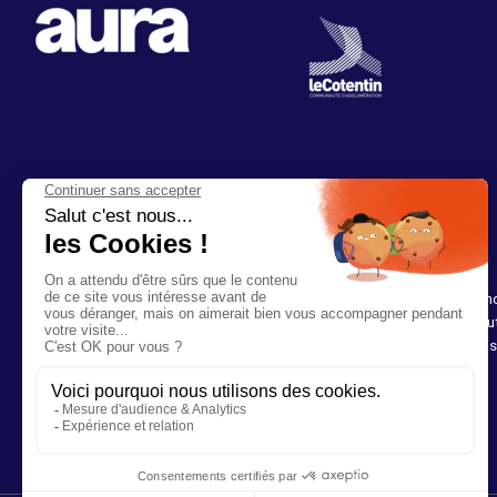
Infos & renseignements
Aides
Gare Maritime Transatlantique
Vous avez en
50100 Cherbourg-En-Cotentin
trouverez peut
aux questions 
02 33 20 26 69
Brochure
Contactez-nous
FAQ