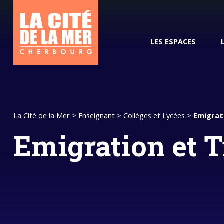
LES ESPACES
Groupes / CE
La Cité de la Mer
>
Enseignant
>
Collèges et Lycées
>
Emigrati
Emigration et T
Poisson pilote, votre guide
Horaires et tarifs
L’océan du Futur
Pass Com
numérique
Nos vis
Tourisme et
handicap
Comment venir